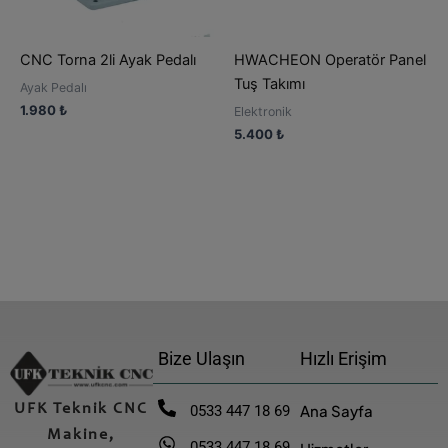
CNC Torna 2li Ayak Pedalı
HWACHEON Operatör Panel
Tuş Takımı
Ayak Pedalı
1.980
₺
Elektronik
5.400
₺
Bize Ulaşın
Hızlı Erişim
UFK Teknik CNC
Ana Sayfa
0533 447 18 69
Makine,
0533 447 18 69