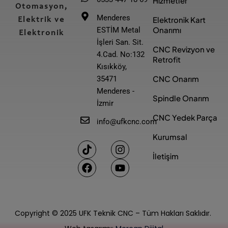
Hizmetler
Otomasyon,
Menderes
Elektronik Kart
Elektrik ve
Onarımı
ESTİM Metal
Elektronik
İşleri San. Sit.
CNC Revizyon ve
4.Cad. No:132
Retrofit
Kısıkköy,
CNC Onarım
35471
Menderes -
Spindle Onarım
İzmir
CNC Yedek Parça
info@ufkcnc.com
Kurumsal
T
F
I
Y
i
a
n
o
İletişim
k
c
s
u
t
e
t
t
o
b
a
u
k
o
g
b
o
r
e
Copyright © 2025 UFK Teknik CNC – Tüm Hakları Saklıdır.
k
a
m