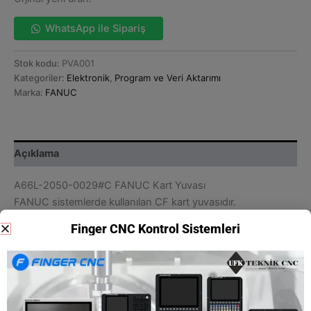
WhatsApp ile Sipariş
Stok kodu:
PVA001
Kategoriler:
Elektronik
,
Program ve Veri Aktarımı
Marka:
FANUC
Açıklama
A66L-2050-0029#C FANUC Kart Yuvası
FANUC sistemlerde kullanılan CF kart yuvasıdır.
Ürün sıfır ve orjinaldir.
Finger CNC Kontrol Sistemleri
İlgili ürünler