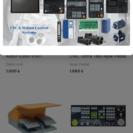
A860-0360-V501
CNC Torna Tekli Ayak Pedalı
Elektronik
Ayak Pedalı
1.000
₺
1.680
₺