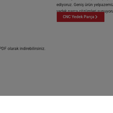
ediyoruz. Geniş ürün yelpazemizle
yedek parça çözümleri sunuyor
CNC Yedek Parça
DF olarak indirebilirsiniz.