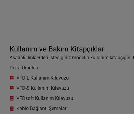
Kullanım ve Bakım Kitapçıkları
Aşadaki linklerden istediğiniz modelin kullanım kitapçığını P
Delta Ürünleri:
VFD-L Kullanım Kılavuzu
VFD-S Kullanım Kılavuzu
VFDsoft Kullanım Kılavuzu
Kablo Bağlantı Şemaları
DVP14SS Manual
Vacon Ürünleri: