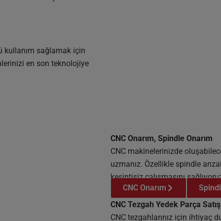
ü kullanım sağlamak için
lerinizi en son teknolojiye
CNC Onarım, Spindle Onarım
CNC makinelerinizde oluşabilec
uzmanız. Özellikle spindle arız
kesintisiz çalışmasını sağlıyoru
CNC Onarım
Spind
CNC Tezgah Yedek Parça Satış
CNC tezgahlarınız için ihtiyaç d