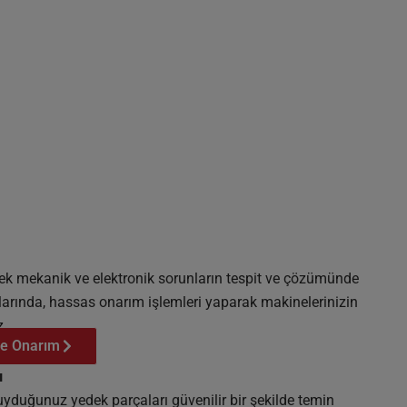
ek mekanik ve elektronik sorunların tespit ve çözümünde
alarında, hassas onarım işlemleri yaparak makinelerinizin
z.
le Onarım
ı
uyduğunuz yedek parçaları güvenilir bir şekilde temin