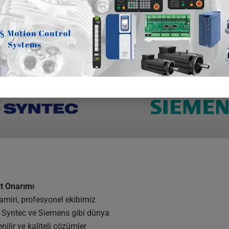
rt Onarımı
amiri, profesyonel ekibimiz
k, Syntec ve Siemens gibi dünya
nilir ve kaliteli çözümler