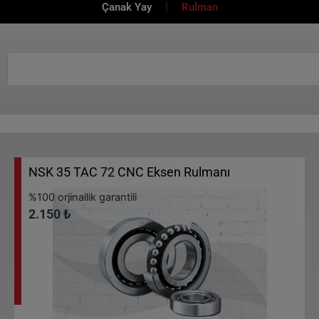
Çanak Yay
Rulman
Search
NSK 35 TAC 72 CNC Eksen Rulmanı
%100 orjinallik garantili
2.150
₺