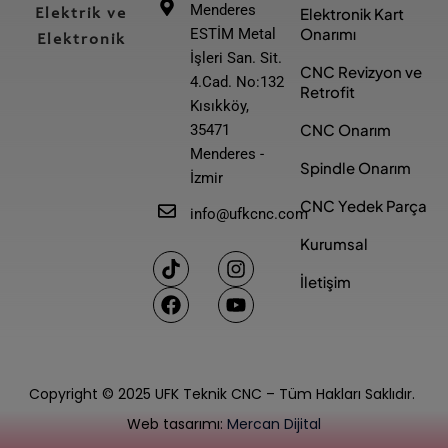
Menderes
Elektronik Kart
Elektrik ve
Onarımı
ESTİM Metal
Elektronik
İşleri San. Sit.
CNC Revizyon ve
4.Cad. No:132
Retrofit
Kısıkköy,
CNC Onarım
35471
Menderes -
Spindle Onarım
İzmir
CNC Yedek Parça
info@ufkcnc.com
Kurumsal
T
F
I
Y
i
a
n
o
İletişim
k
c
s
u
t
e
t
t
o
b
a
u
k
o
g
b
o
r
e
Copyright © 2025 UFK Teknik CNC – Tüm Hakları Saklıdır.
k
a
m
Web tasarımı:
Mercan Dijital