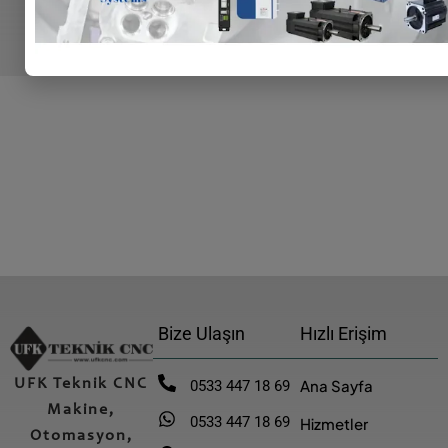
Bize Ulaşın
Hızlı Erişim
UFK Teknik CNC
Ana Sayfa
0533 447 18 69
Makine,
0533 447 18 69
Hizmetler
Otomasyon,